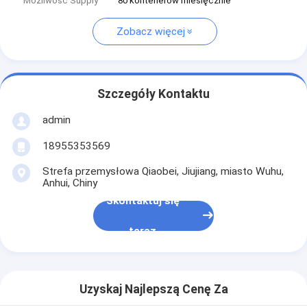
Możliwość Supply
80 kontenerów miesięcznie
Zobacz więcej
Szczegóły Kontaktu
admin
18955353569
Strefa przemysłowa Qiaobei, Jiujiang, miasto Wuhu,
Anhui, Chiny
Skontaktuj się
teraz
Uzyskaj Najlepszą Cenę Za