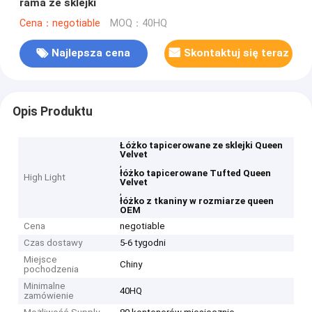
rama ze sklejki
Cena：negotiable
MOQ：40HQ
Najlepsza cena
Skontaktuj się teraz
Opis Produktu
Łóżko tapicerowane ze sklejki Queen
Velvet
,
łóżko tapicerowane Tufted Queen
High Light
Velvet
,
łóżko z tkaniny w rozmiarze queen
OEM
Cena
negotiable
Czas dostawy
5-6 tygodni
Miejsce
Chiny
pochodzenia
Minimalne
40HQ
zamówienie