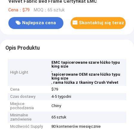
Velvet Fabric Bed Frame Certyfikat EMC
Cena：$79
MOQ：65 sztuk
Najlepsza cena
Skontaktuj się teraz
Opis Produktu
EMC tapicerowane szare łóżko typu
king size
,
High Light
tapicerowane OEM szare łóżko typu
king size
,
rama łóżka z tkaniny Crush Velvet
Cena
$79
Czas dostawy
4-5 tygodni
Miejsce
Chiny
pochodzenia
Minimalne
65 sztuk
zamówienie
Możliwość Supply
80 kontenerów miesięcznie