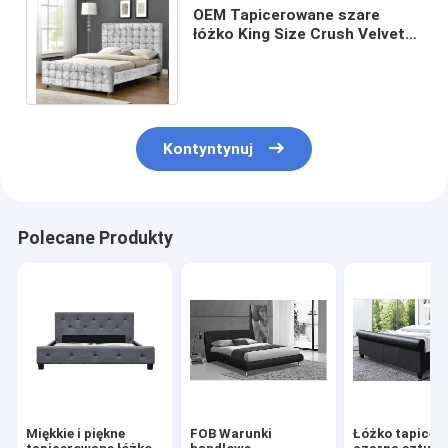
OEM Tapicerowane szare
łóżko King Size Crush Velvet
Fabric Bed Frame Certyfikat
EMC
Kontyntynuj
Polecane Produkty
Miękkie i piękne
FOB Warunki
Łóżko tapicer