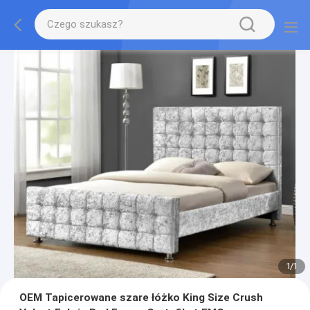
1
/
1
OEM Tapicerowane szare łóżko King Size Crush